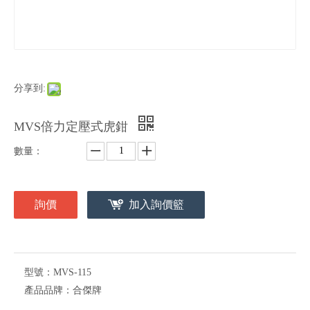
分享到:
MVS倍力定壓式虎鉗
數量：
詢價
加入詢價籃
型號：
MVS-115
產品品牌：
合傑牌