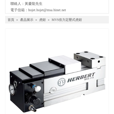
聯絡人：黃慶龍先生
電子信箱：
hojet.hojet@msa.hinet.net
首頁
»
產品展示
»
虎鉗
»
MVS倍力定壓式虎鉗