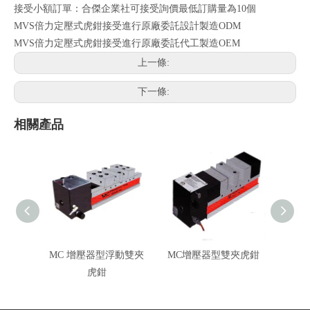
接受小額訂單：合傑企業社可接受詢價最低訂購量為10個
MVS倍力定壓式虎鉗接受進行原廠委託設計製造ODM
MVS倍力定壓式虎鉗接受進行原廠委託代工製造OEM
上一條:
下一條:
相關產品
MC 增壓器型浮動雙夾
MC增壓器型雙夾虎鉗
MC增
虎鉗