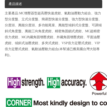
產品描述
主要產品:MC增壓器型超高壓快速虎鉗、氣動油壓動力組合、強力
型分度盤、立式分度盤、簡易型快速分度盤、強力型快速分度盤、
分度頭、萬能分度頭、多功能尾座、萬能型傾斜式分度盤、可調傾
斜式角度盤、萬能三向角度虎鉗、精密角固鎖式虎鉗、MC超精密
倍力虎鉗、MC內藏角固增壓虎鉗、外藏角固增壓虎鉗、平面油壓
虎鉗、傾斜式油壓虎鉗、多夾式虎鉗、VSP倍力定壓式虎鉗、VIP
倍力定壓式虎鉗、氣動油壓動力組合(本幫浦已獲美國台灣大陸專
利)。