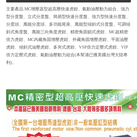
主要產品:MC增壓器型超高壓快速虎鉗、氣動油壓動力組合、強力
型分度盤、立式分度盤、簡易型快速分度盤、強力型快速分度盤、
分度頭、萬能分度頭、多功能尾座、萬能型傾斜式分度盤、可調傾
斜式角度盤、萬能三向角度虎鉗、精密角固鎖式虎鉗、MC超精密
倍力虎鉗、MC內藏角固增壓虎鉗、外藏角固增壓虎鉗、平面油壓
虎鉗、傾斜式油壓虎鉗、多夾式虎鉗、VSP倍力定壓式虎鉗、VIP
倍力定壓式虎鉗、氣動油壓動力組合(本幫浦已獲美國台灣大陸專
利)。