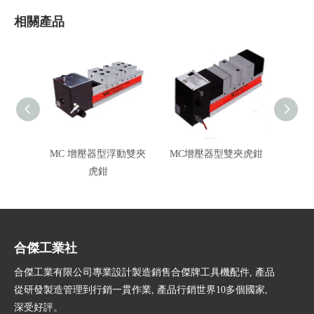
相關產品
MC 增壓器型浮動雙夾
MC增壓器型雙夾虎鉗
MC增
虎鉗
合傑工業社
合傑工業有限公司專業設計製造銷售合傑牌工具機配件, 產品
從研發製造管理到行銷一貫作業, 產品行銷世界10多個國家,
深受好評。